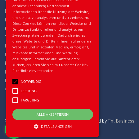
ähnliche Techniken) und sammelt
Home
Informationen über die Nutzung der Website,
um sie u.a. zu analysieren und zu verbessern.
Bestand
Diese Cookies können von dieser Website und
Fahrzeuge
Dritten zu funktionellen und analytischen
Zwecken platziert werden. Dadurch wird es
Teile
dieser Website und Dritten, Ihnen auf anderen
Dienstleistungen
Websites und in sozialen Medien, ermöglicht,
relevante Informationen und Werbung
Über uns
anzuzeigen. Indem Sie auf "Akzeptieren"
Kontakt
klicken, erklären Sie sich mit unserer Cookie-
Richtlinie einverstanden.
Impressum
Datenschutz
NOTWENDIG
Allgemeine Geschäftsbedingungen
LEISTUNG
TARGETING
ALLE AKZEPTIEREN
Gilles Trucks and Parts
powered by
Tnl Business
DETAILS ANZEIGEN