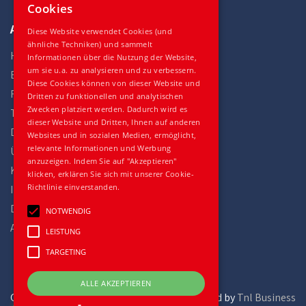
Cookies
Auto Gilles
Diese Website verwendet Cookies (und
ähnliche Techniken) und sammelt
Home
Informationen über die Nutzung der Website,
um sie u.a. zu analysieren und zu verbessern.
Bestand
Diese Cookies können von dieser Website und
Fahrzeuge
Dritten zu funktionellen und analytischen
Zwecken platziert werden. Dadurch wird es
Teile
dieser Website und Dritten, Ihnen auf anderen
Dienstleistungen
Websites und in sozialen Medien, ermöglicht,
relevante Informationen und Werbung
Über uns
anzuzeigen. Indem Sie auf "Akzeptieren"
Kontakt
klicken, erklären Sie sich mit unserer Cookie-
Richtlinie einverstanden.
Impressum
Datenschutz
NOTWENDIG
Allgemeine Geschäftsbedingungen
LEISTUNG
TARGETING
ALLE AKZEPTIEREN
Gilles Trucks and Parts
powered by
Tnl Business